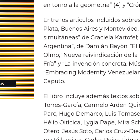
en torno a la geometrí­a” (4) y “Crón
Entre los artí­culos incluidos sobre
Plata, Buenos Aires y Montevideo, 
simultáneas” de Graciela Kartofel
Argentina”, de Damián Bayón; “El la
Olmo; “Nueva reivindicación de la
Frí­a” y “La invención concreta. M
“Embracing Modernity Venezuelan 
Caputo.
El libro incluye además textos sobr
Torres-Garcí­a, Carmelo Arden Quin
Parc, Hugo Demarco, Luis Tomasell
Hélio Oiticica, Lygia Pape, Mira S
Otero, Jesús Soto, Carlos Cruz-Di