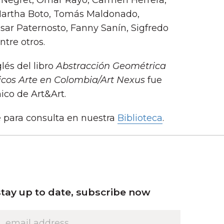
ar Negret, Omar Rayo, Carmen Herrera,
 Martha Boto, Tomás Maldonado,
sar Paternosto, Fanny Saní­n, Sigfredo
tre otros.
lés del libro
Abstracción Geométrica
icos Arte en Colombia/Art Nexus
fue
ico de Art&Art.
e para consulta en nuestra
Biblioteca
.
stay up to date, subscribe now