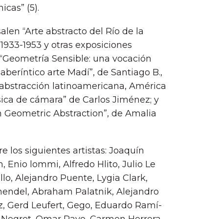
icas” (5).
salen “Arte abstracto del Rí­o de la
1933-1953 y otras exposiciones
; “Geometrí­a Sensible: una vocación
berí­ntico arte Madí­”, de Santiago B.,
 abstracción latinoamericana, América
úsica de cámara” de Carlos Jiménez; y
Geometric Abstraction”, de Amalia
e los siguientes artistas: Joaquí­n
, Enio lommi, Alfredo Hlito, Julio Le
o, Alejandro Puente, Lygia Clark,
chendel, Abraham Palatnik, Alejandro
ez, Gerd Leufert, Gego, Eduardo Ramí­