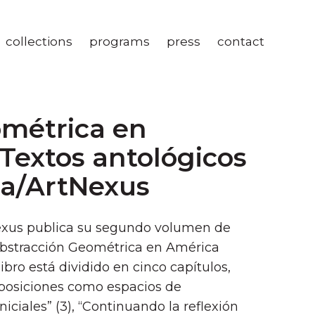
collections
programs
press
contact
ométrica en
 Textos antológicos
ia/ArtNexus
Nexus publica su segundo volumen de
 Abstracción Geométrica en América
libro está dividido en cinco capí­tulos,
 exposiciones como espacios de
iniciales” (3), “Continuando la reflexión