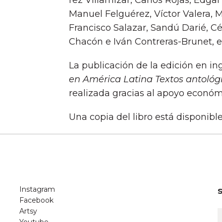
rez Villamizar, Carlos Rojas, Édg
Manuel Felguérez, Ví­ctor Valera,
Francisco Salazar, Sandú Darié, Cé
Chacón e Iván Contreras-Brunet, en
La publicación de la edición en ing
en América Latina Textos antológ
realizada gracias al apoyo económ
Una copia del libro está disponibl
Instagram
Facebook
Artsy